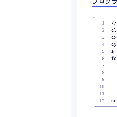
プログ
/
cl
cx
cy
a=
fo
  
  
  
  
  
ne