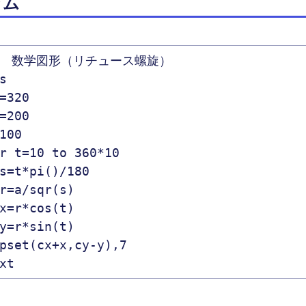
ラム
/　数学図形（リチュース螺旋）
s
=320
=200
100
r t=10 to 360*10
s=t*pi()/180
r=a/sqr(s)
x=r*cos(t)
y=r*sin(t)
pset(cx+x,cy-y),7
xt