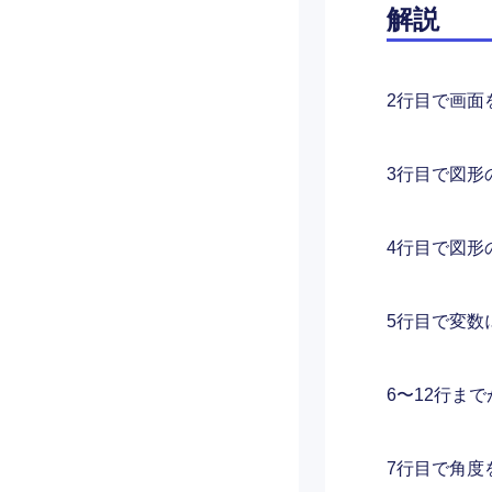
解説
2行目で画面
3行目で図形
4行目で図形
5行目で変数
6〜12行ま
7行目で角度