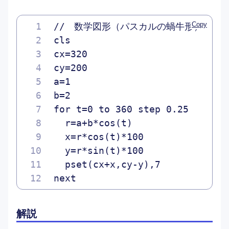
Copy
//　数学図形（パスカルの蝸牛形）
cls
cx=320
cy=200
a=1
b=2
for t=0 to 360 step 0.25
  r=a+b*cos(t)
  x=r*cos(t)*100
  y=r*sin(t)*100
  pset(cx+x,cy-y),7
next
解説